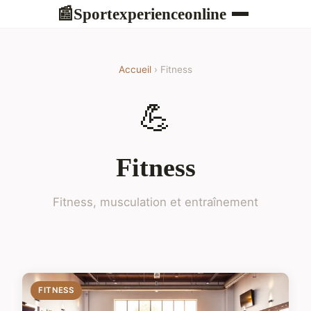
Sportexperienceonline
📰
Accueil
› Fitness
💪
Fitness
Fitness, musculation et entraînement
FITNESS