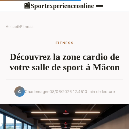
Sportexperienceonline
📰
Accueil
›
Fitness
FITNESS
Découvrez la zone cardio de
votre salle de sport à Mâcon
Charlemagne
08/06/2026 12:45
10 min de lecture
C