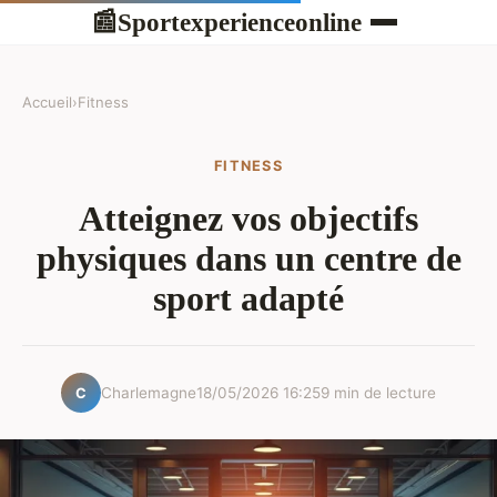
Sportexperienceonline
📰
Accueil
›
Fitness
FITNESS
Atteignez vos objectifs
physiques dans un centre de
sport adapté
Charlemagne
18/05/2026 16:25
9 min de lecture
C