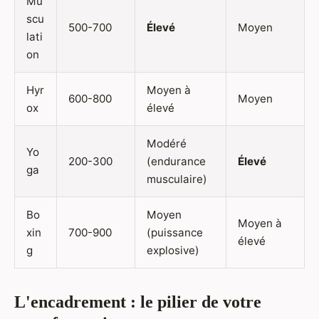
Mu
scu
500-700
Élevé
Moyen
lati
on
Hyr
Moyen à
600-800
Moyen
ox
élevé
Modéré
Yo
200-300
(endurance
Élevé
ga
musculaire)
Bo
Moyen
Moyen à
xin
700-900
(puissance
élevé
g
explosive)
L'encadrement : le pilier de votre