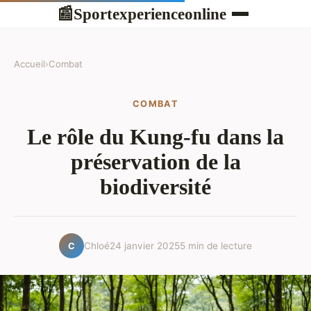
Sportexperienceonline
📰
Accueil
›
Combat
COMBAT
Le rôle du Kung-fu dans la
préservation de la
biodiversité
Chloé
24 janvier 2025
5 min de lecture
C